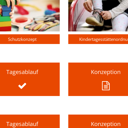
Schutzkonzept
Kindertagesstättenordn
Tagesablauf
Konzeption
Tagesablauf
Konzeption