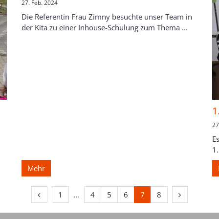
27. Feb. 2024
Die Referentin Frau Zimny besuchte unser Team in
der Kita zu einer Inhouse-Schulung zum Thema ...
1
27
E
1.
Mehr
Vorherige Seite
Erste Seite
Nächste Sei
1
4
5
6
7
8