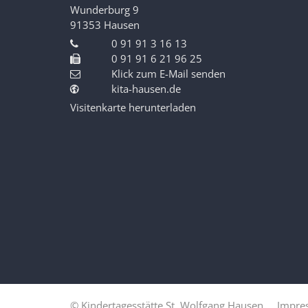
Wunderburg 9
91353
Hausen
0 91 91 3 16 13
0 91 91 6 21 96 25
Klick zum E-Mail senden
kita-hausen.de
Visitenkarte herunterladen
© Kindertagesstätte St. Wolfgang Hausen
Impre